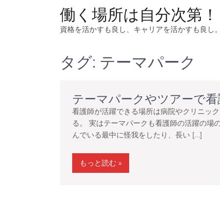
コ
働く場所は自分次第！
ン
テ
資格を活かすも良し、キャリアを活かすも良し
ン
ツ
タグ:
テーマパーク
へ
ス
キ
テーマパークやツアーで看
ッ
プ
看護師が活躍できる場所は病院やクリニック
る。 実はテーマパークも看護師の活躍の場
んでいる最中に怪我をしたり、長い […]
もっと読む »